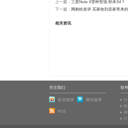
上一篇：
三星Note II变种登场 秒杀S4？
下一篇：
网购给差评 买家收到卖家寄来
相关资讯
关注我们
软
新浪微博
腾讯微博
行
软
RSS
评
I