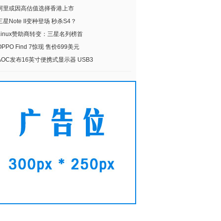
阿里或因高估值选择香港上市
三星Note II变种登场 秒杀S4？
Linux赞助商转变：三星名列榜首
OPPO Find 7惊现 售价699美元
AOC发布16英寸便携式显示器 USB3