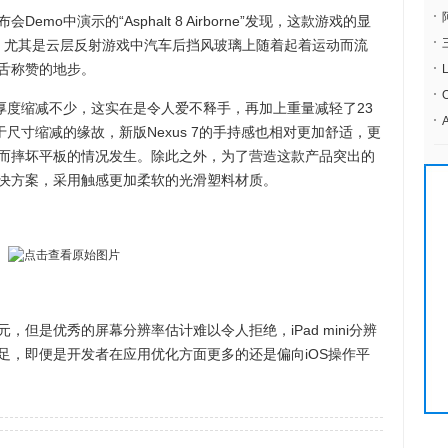
中演示的“Asphalt 8 Airborne”发现，这款游戏的显
产品，尤其是云层反射游戏中汽车后挡风玻璃上随着起着运动而流
舌称赞的地步。
厚度缩减不少，这实在是令人爱不释手，再加上重量减轻了23
由于尺寸缩减的缘故，新版Nexus 7的手持感也相对更加舒适，更
而摔坏平板的情况发生。除此之外，为了营造这款产品突出的
决方案，采用触感更加柔软的光滑塑料材质。
美元，但是优秀的屏幕分辨率估计难以令人拒绝，iPad mini分辨
足，即便是开发者在应用优化方面更多的还是偏向iOS操作平