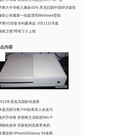
苹果大中华收入暴跌43% 库克归因中国经济疲软
微软公布最新一组超漂亮Windows壁纸
苹果VS谷歌专利案再起: 9月11日开庭
湖南卫视“呼啦”2.0 上线
点内容
2013年圣迭戈国际动漫展
快递员因与客户纠纷将其人名改为
抛开乔布斯 库彻将主演联想Win P
网购给差评 买家收到卖家寄来的
联通促销 iPhone5/Galaxy S4各降