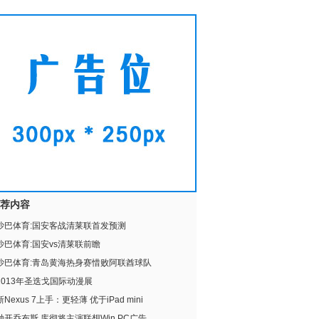
荐内容
沙巴体育:国安客战清莱联首发预测
沙巴体育:国安vs清莱联前瞻
沙巴体育:青岛黄海热身赛惜败阿联酋球队
2013年圣迭戈国际动漫展
新Nexus 7上手：更轻薄 优于iPad mini
抛开乔布斯 库彻将主演联想Win PC广告