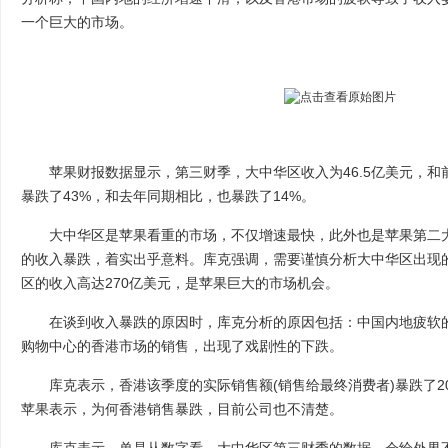
一个巨大的市场。
苹果财报数据显示，第三财季，大中华区收入为46.5亿美元，和前
暴跌了43%，和去年同期相比，也暴跌了14%。
大中华区是苹果看重的市场，不仅增速最快，此外也是苹果第二大
的收入暴跌，着实出乎意料。库克强调，需要谨慎分析大中华区出现的
区的收入高达270亿美元，是苹果巨大的市场机会。
在谈到收入暴跌的原因时，库克分析的原因包括：中国内地疲软的
购物中心的香港市场的销售，出现了戏剧性的下跌。
库克表示，香港该季度的实际销售额(销售给最终消费者)暴跌了2
苹果表示，为何香港销售暴跌，目前公司也不清楚。