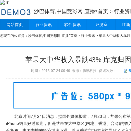
沙巴体育,中国竞彩网-直播*首页
>
行业资
网站首页
行业资讯
软件资讯
评测室
IT
您现在的位置是：
沙巴体育,中国竞彩网-直播*首页
>
行业资讯
> 苹果大中华收入暴跌
苹果大中华收入暴跌43% 库克归
时间：2013-07-24 09:49 来源：腾讯科技 阅读次数：
北京时间7月24日消息，据国外媒体报道，7月23日，苹果公布第
iPhone销量好过预期，但是苹果在大中华区(内地、香港、台湾)的
分析称，中国内地的经济增速下滑，以及香港市场的疲软导致了收入