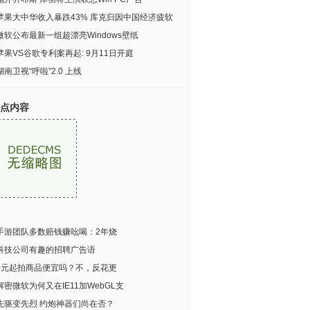
苹果大中华收入暴跌43% 库克归因中国经济疲软
微软公布最新一组超漂亮Windows壁纸
苹果VS谷歌专利案再起: 9月11日开庭
湖南卫视“呼啦”2.0 上线
点内容
手游团队多数赔钱赚吆喝：2年烧
科技公司有趣的招聘广告语
0元起拍商品便宜吗？不，反花更
解密微软为何又在IE11加WebGL支
先驱变先烈 约炮神器们尚在否？