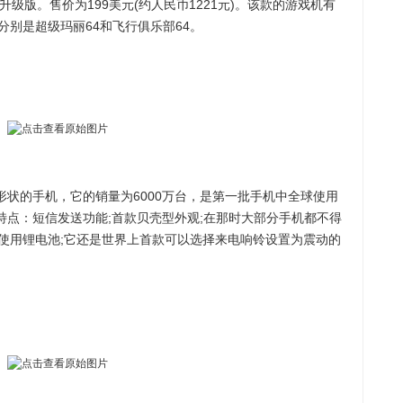
版。售价为199美元(约人民币1221元)。该款的游戏机有
别是超级玛丽64和飞行俱乐部64。
形状的手机，它的销量为6000万台，是第一批手机中全球使用
个特点：短信发送功能;首款贝壳型外观;在那时大部分手机都不得
使用锂电池;它还是世界上首款可以选择来电响铃设置为震动的