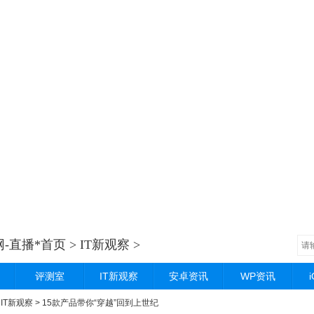
-直播*首页
>
IT新观察
>
评测室
IT新观察
安卓资讯
WP资讯
>
IT新观察
> 15款产品带你“穿越”回到上世纪