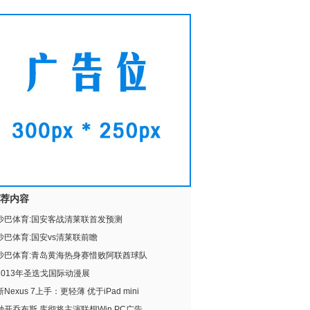
荐内容
沙巴体育:国安客战清莱联首发预测
沙巴体育:国安vs清莱联前瞻
沙巴体育:青岛黄海热身赛惜败阿联酋球队
2013年圣迭戈国际动漫展
新Nexus 7上手：更轻薄 优于iPad mini
抛开乔布斯 库彻将主演联想Win PC广告