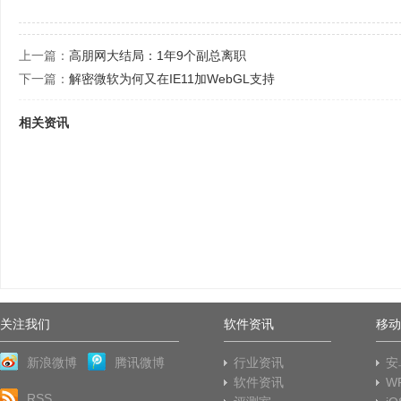
上一篇：
高朋网大结局：1年9个副总离职
下一篇：
解密微软为何又在IE11加WebGL支持
相关资讯
关注我们
软件资讯
移动
新浪微博
腾讯微博
行业资讯
安
软件资讯
W
RSS