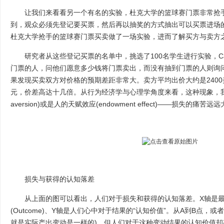
让我们来看看另一个有名的实验，杜克大学的篮球赛门票非常抢手
到，观众必须先登记要买票，然后再以抽奖的方式抽出可以买票进场的人。学者
杜克大学抢手的篮球赛门票买卖做了一场实验，进而了解买方与卖方
研究者从这些登记买票的名单中，挑选了100名学生进行实验，Carmo
门票的人，问他们愿意多少钱将门票卖出，而没有抽到门票的人则询
果发现买卖双方对价格的预期差距非常大。卖方平均出价大约是2400
元，价差高达十几倍。从行为经济学与心理学角度来看，这种现象，我们
aversion)或是人的天赋效应(endowment effect)——损失的痛
损失与获得的认知落差
从上面的图可以看出，人们对于损失和获得的认知落差。X轴是最
(Outcome)、Y轴是人们心中对于结果的“认知价值”。从A到B点，或
就是实际产出变动是一样的)，但人们对于这种变动结果的认知价值却有