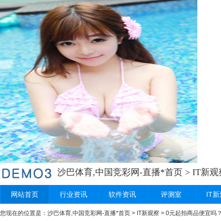
沙巴体育,中国竞彩网-直播*首页
>
IT新观
网站首页
行业资讯
软件资讯
评测室
IT
您现在的位置是：
沙巴体育,中国竞彩网-直播*首页
>
IT新观察
> 0元起拍商品便宜吗