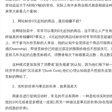
变动远远大于A到B(Y轴)的变动。实际上有许多商业模式都是根据这
来带大家看几个案例：
1、网站标价0元起拍的商品，最后稳赚不赔?
在网络拍卖中，常常可以看到0元起拍的商品，这不禁让人产生有
样做真的有钱赚吗?事实上，0元起拍的商品结标价经常等同甚至超越
上。对于参与出价竞标的人来说，他的认知中会觉得这个商品可能将
感(Owenship)，即使竞标价已经超过原定的预期价格也不想损失它
是前几年兴起的点数竞标模式。消费者每次下标都要花点数，而点数
这种模式更加加强了消费者“损失规避”的认知，因为他们每下标一
经济学所说的“沉没成本”(Sunk Cost),他们心理认知就是不想损
竞标的网站了。
2、实时折价券与事后折价券，效果落差大
商家在进行促销活动时，常见的手法有两种：一种是给你实时的抵
抵扣100元或者是多赠送一道菜);而另一种做法是事后折价券(你在现
的优惠折价券)。