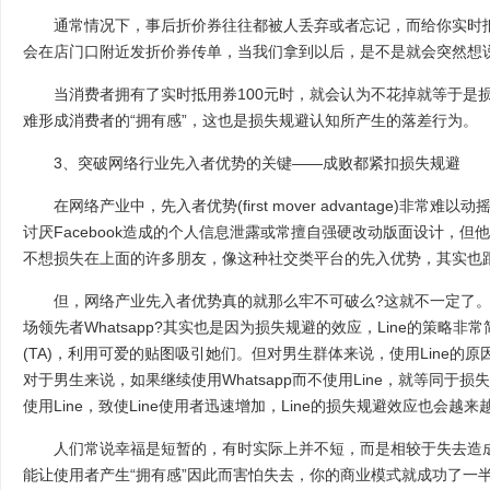
通常情况下，事后折价券往往都被人丢弃或者忘记，而给你实时抵
会在店门口附近发折价券传单，当我们拿到以后，是不是就会突然想说.
当消费者拥有了实时抵用券100元时，就会认为不花掉就等于是损
难形成消费者的“拥有感”，这也是损失规避认知所产生的落差行为。
3、突破网络行业先入者优势的关键——成败都紧扣损失规避
在网络产业中，先入者优势(first mover advantage)非常难以
讨厌Facebook造成的个人信息泄露或常擅自强硬改动版面设计，但他们
不想损失在上面的许多朋友，像这种社交类平台的先入优势，其实也
但，网络产业先入者优势真的就那么牢不可破么?这就不一定了。为
场领先者Whatsapp?其实也是因为损失规避的效应，Line的策略
(TA)，利用可爱的贴图吸引她们。但对男生群体来说，使用Line的
对于男生来说，如果继续使用Whatsapp而不使用Line，就等同于
使用Line，致使Line使用者迅速增加，Line的损失规避效应也会
人们常说幸福是短暂的，有时实际上并不短，而是相较于失去造成
能让使用者产生“拥有感”因此而害怕失去，你的商业模式就成功了一