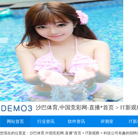
沙巴体育,中国竞彩网-直播*首页
>
IT新观
网站首页
行业资讯
软件资讯
评测室
IT
您现在的位置是：
沙巴体育,中国竞彩网-直播*首页
>
IT新观察
> 科技公司有趣的招聘